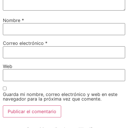
Nombre
*
Correo electrónico
*
Web
Guarda mi nombre, correo electrónico y web en este
navegador para la próxima vez que comente.