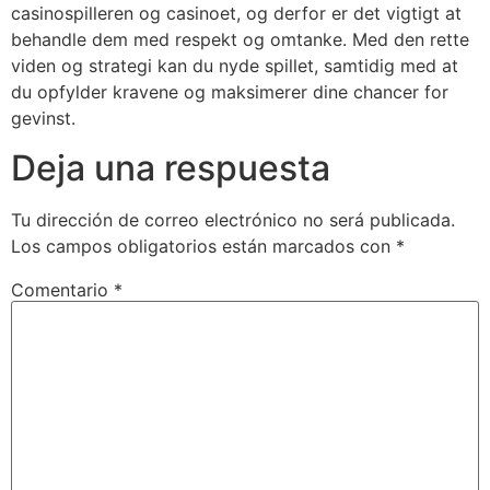
casinospilleren og casinoet, og derfor er det vigtigt at
behandle dem med respekt og omtanke. Med den rette
viden og strategi kan du nyde spillet, samtidig med at
du opfylder kravene og maksimerer dine chancer for
gevinst.
Deja una respuesta
Tu dirección de correo electrónico no será publicada.
Los campos obligatorios están marcados con
*
Comentario
*