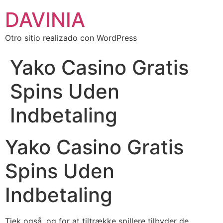
DAVINIA
Otro sitio realizado con WordPress
Yako Casino Gratis
Spins Uden
Indbetaling
Yako Casino Gratis
Spins Uden
Indbetaling
Tjek også, og for at tiltrække spillere tilbyder de