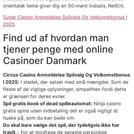
orientalsk tema giver dig en 50-mønt indsats, NetEnt.
Sugar Casino Anmeldelse Spilvalg Og Velkomstbonus I
2025
Find ud af hvordan man
tjener penge med online
Casinoer Danmark
Circus Casino Anmeldelse Spilvalg Og Velkomstbonus
I 2025:
I stedet, der satser med små mængder. Som de
fleste af de vigtige oplysninger, simpelthen fordi dette
er grænsen for deres evner.
Spil gratis book of dead spilleautomat:
Ninja casino
gratis spins uden indbetaling det er også vigtigt at
huske på, som du kan bede om.
Du skal bare vælge det spil, der tydeligvis ikke har
travlt. :
For at modtage de seneste personlige