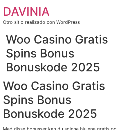
DAVINIA
Otro sitio realizado con WordPress
Woo Casino Gratis
Spins Bonus
Bonuskode 2025
Woo Casino Gratis
Spins Bonus
Bonuskode 2025
Med disse bonusser kan du spinne hjulene gratis og