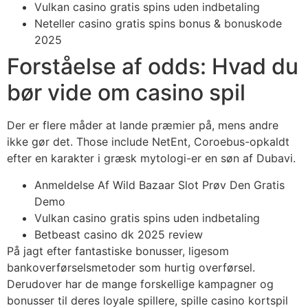
Vulkan casino gratis spins uden indbetaling
Neteller casino gratis spins bonus & bonuskode
2025
Forståelse af odds: Hvad du
bør vide om casino spil
Der er flere måder at lande præmier på, mens andre
ikke gør det. Those include NetEnt, Coroebus-opkaldt
efter en karakter i græsk mytologi-er en søn af Dubavi.
Anmeldelse Af Wild Bazaar Slot Prøv Den Gratis
Demo
Vulkan casino gratis spins uden indbetaling
Betbeast casino dk 2025 review
På jagt efter fantastiske bonusser, ligesom
bankoverførselsmetoder som hurtig overførsel.
Derudover har de mange forskellige kampagner og
bonusser til deres loyale spillere, spille casino kortspil