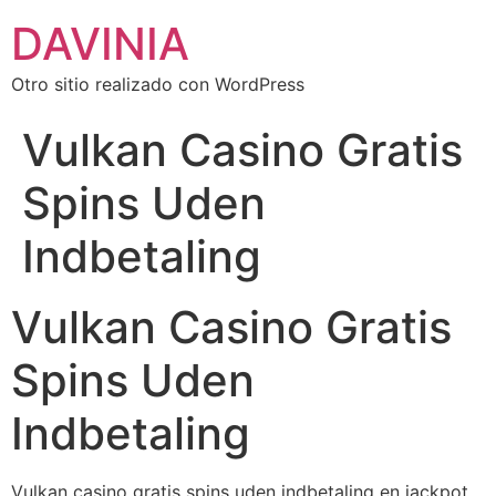
DAVINIA
Otro sitio realizado con WordPress
Vulkan Casino Gratis
Spins Uden
Indbetaling
Vulkan Casino Gratis
Spins Uden
Indbetaling
Vulkan casino gratis spins uden indbetaling en jackpot