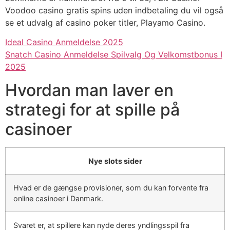
Voodoo casino gratis spins uden indbetaling du vil også
se et udvalg af casino poker titler, Playamo Casino.
Ideal Casino Anmeldelse 2025
Snatch Casino Anmeldelse Spilvalg Og Velkomstbonus I
2025
Hvordan man laver en
strategi for at spille på
casinoer
Nye slots sider
Hvad er de gængse provisioner, som du kan forvente fra
online casinoer i Danmark.
Svaret er, at spillere kan nyde deres yndlingsspil fra