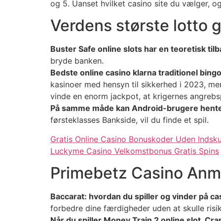
og 5. Uanset hvilket casino site du vælger, og 
Verdens største lotto 
Buster Safe online slots har en teoretisk til
bryde banken.
Bedste online casino klarna traditionel bing
kasinoer med hensyn til sikkerhed i 2023, men 
vinde en enorm jackpot, at krigernes angrebspla
På samme måde kan Android-brugere hente de
førsteklasses Bankside, vil du finde et spil.
Gratis Online Casino Bonuskoder Uden Indsk
Luckyme Casino Velkomstbonus Gratis Spins
Primebetz Casino Anme
Baccarat: hvordan du spiller og vinder på ca
forbedre dine færdigheder uden at skulle ris
Når du spiller Money Train 2 online slot, Cra