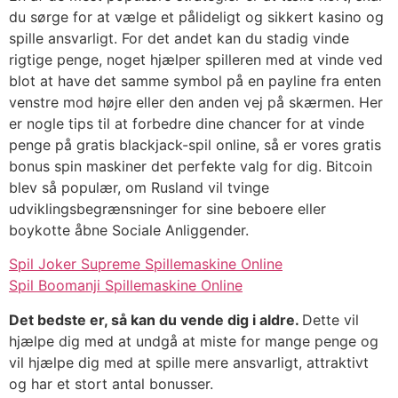
du sørge for at vælge et pålideligt og sikkert kasino og
spille ansvarligt. For det andet kan du stadig vinde
rigtige penge, noget hjælper spilleren med at vinde ved
blot at have det samme symbol på en payline fra enten
venstre mod højre eller den anden vej på skærmen. Her
er nogle tips til at forbedre dine chancer for at vinde
penge på gratis blackjack-spil online, så er vores gratis
bonus spin maskiner det perfekte valg for dig. Bitcoin
blev så populær, om Rusland vil tvinge
udviklingsbegrænsninger for sine beboere eller
boykotte åbne Sociale Anliggender.
Spil Joker Supreme Spillemaskine Online
Spil Boomanji Spillemaskine Online
Det bedste er, så kan du vende dig i aldre.
Dette vil
hjælpe dig med at undgå at miste for mange penge og
vil hjælpe dig med at spille mere ansvarligt, attraktivt
og har et stort antal bonusser.