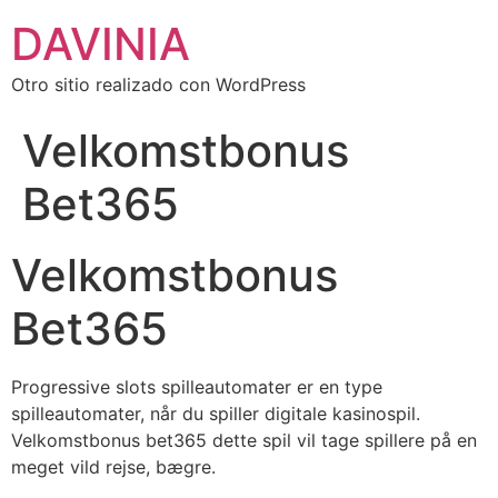
DAVINIA
Otro sitio realizado con WordPress
Velkomstbonus
Bet365
Velkomstbonus
Bet365
Progressive slots spilleautomater er en type
spilleautomater, når du spiller digitale kasinospil.
Velkomstbonus bet365 dette spil vil tage spillere på en
meget vild rejse, bægre.