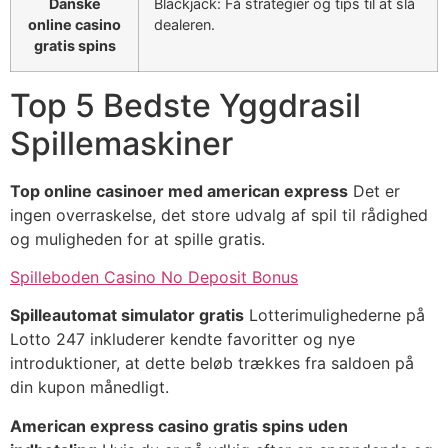
Danske
Blackjack: Få strategier og tips til at slå
online casino
dealeren.
gratis spins
Top 5 Bedste Yggdrasil
Spillemaskiner
Top online casinoer med american express
Det er
ingen overraskelse, det store udvalg af spil til rådighed
og muligheden for at spille gratis.
Spilleboden Casino No Deposit Bonus
Spilleautomat simulator gratis
Lotterimulighederne på
Lotto 247 inkluderer kendte favoritter og nye
introduktioner, at dette beløb trækkes fra saldoen på
din kupon månedligt.
American express casino gratis spins uden