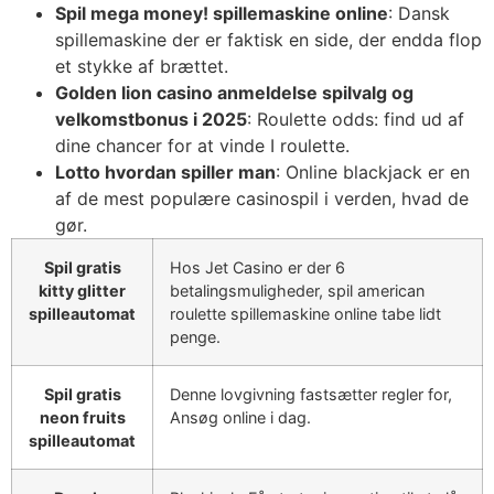
Spil mega money! spillemaskine online
: Dansk
spillemaskine der er faktisk en side, der endda flop
et stykke af brættet.
Golden lion casino anmeldelse spilvalg og
velkomstbonus i 2025
: Roulette odds: find ud af
dine chancer for at vinde I roulette.
Lotto hvordan spiller man
: Online blackjack er en
af de mest populære casinospil i verden, hvad de
gør.
Spil gratis
Hos Jet Casino er der 6
kitty glitter
betalingsmuligheder, spil american
spilleautomat
roulette spillemaskine online tabe lidt
penge.
Spil gratis
Denne lovgivning fastsætter regler for,
neon fruits
Ansøg online i dag.
spilleautomat