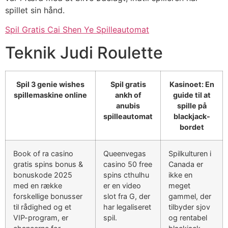
spillet sin hånd.
Spil Gratis Cai Shen Ye Spilleautomat
Teknik Judi Roulette
Spil 3 genie wishes
Spil gratis
Kasinoet: En
spillemaskine online
ankh of
guide til at
anubis
spille på
spilleautomat
blackjack-
bordet
Book of ra casino
Queenvegas
Spilkulturen i
gratis spins bonus &
casino 50 free
Canada er
bonuskode 2025
spins cthulhu
ikke en
med en række
er en video
meget
forskellige bonusser
slot fra G, der
gammel, der
til rådighed og et
har legaliseret
tilbyder sjov
VIP-program, er
spil.
og rentabel