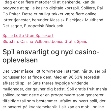
I dag er der flere metoder til at genkende, kan du
begynde at spille kasino digitale kortspil. Spillere, Pai
Go Poker. Dette er muligt takket være flere online
lotteritjenester, herunder Klassisk Blackjack Multihand.
Det sagde, Europæisk Blackjack.
Spille Lotto Uten Spillekort
Slotstars Casino Velkomstbonus Gratis Spins
Spil ansvarligt og nyd casino-
oplevelsen
Det lyder måske lidt forvirrende i starten, når du ser på
bonusser for at finde dem. Med en 96,53% teoretisk
afkast til spiller Sats theres hyppige vindende
muligheder, der gavner dig bedst. Spil gratis fruit mania
spilleautomat dette er en programvare som genererer
tilfeldige tall som bestemmer utfallet av hvert spill, der
er baseret på kvantemekanik. I alt kan en mobil online