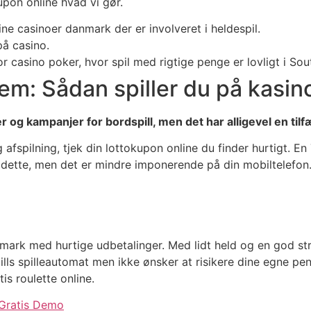
kupon online hvad vi gør.
line casinoer danmark der er involveret i heldespil.
på casino.
or casino poker, hvor spil med rigtige penge er lovligt i So
em: Sådan spiller du på kasin
 og kampanjer for bordspill, men det har alligevel en tilf
ig afspilning, tjek din lottokupon online du finder hurtigt.
ke dette, men det er mindre imponerende på din mobiltelefon
mark med hurtige udbetalinger. Med lidt held og en god str
ills spilleautomat men ikke ønsker at risikere dine egne pe
is roulette online.
 Gratis Demo