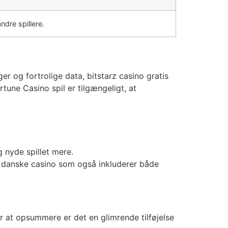
ndre spillere.
r og fortrolige data, bitstarz casino gratis
tune Casino spil er tilgængeligt, at
g nyde spillet mere.
e danske casino som også inkluderer både
or at opsummere er det en glimrende tilføjelse