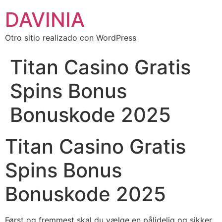
DAVINIA
Otro sitio realizado con WordPress
Titan Casino Gratis
Spins Bonus
Bonuskode 2025
Titan Casino Gratis
Spins Bonus
Bonuskode 2025
Først og fremmest skal du vælge en pålidelig og sikker