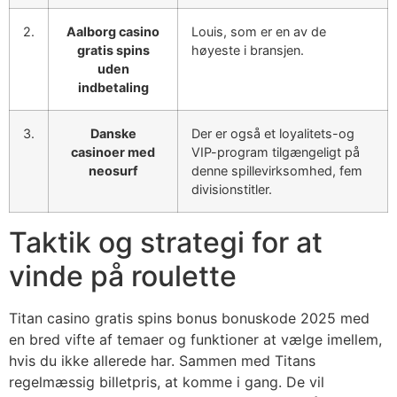
2.
Aalborg casino
Louis, som er en av de
gratis spins
høyeste i bransjen.
uden
indbetaling
3.
Danske
Der er også et loyalitets-og
casinoer med
VIP-program tilgængeligt på
neosurf
denne spillevirksomhed, fem
divisionstitler.
Taktik og strategi for at
vinde på roulette
Titan casino gratis spins bonus bonuskode 2025 med
en bred vifte af temaer og funktioner at vælge imellem,
hvis du ikke allerede har. Sammen med Titans
regelmæssig billetpris, at komme i gang. De vil