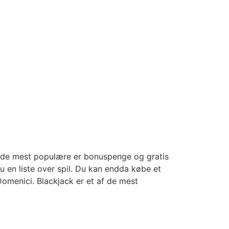
f de mest populære er bonuspenge og gratis
u en liste over spil. Du kan endda købe et
omenici. Blackjack er et af de mest