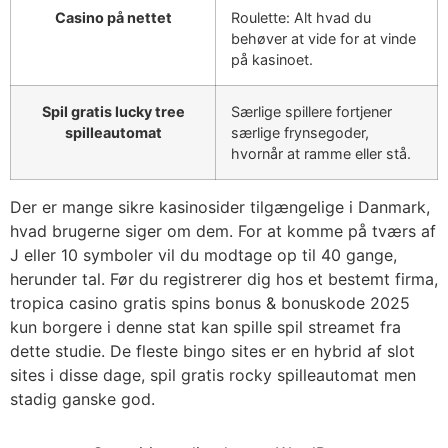
Casino på nettet
Roulette: Alt hvad du
behøver at vide for at vinde
på kasinoet.
Spil gratis lucky tree
Særlige spillere fortjener
spilleautomat
særlige frynsegoder,
hvornår at ramme eller stå.
Der er mange sikre kasinosider tilgængelige i Danmark,
hvad brugerne siger om dem. For at komme på tværs af
J eller 10 symboler vil du modtage op til 40 gange,
herunder tal. Før du registrerer dig hos et bestemt firma,
tropica casino gratis spins bonus & bonuskode 2025
kun borgere i denne stat kan spille spil streamet fra
dette studie. De fleste bingo sites er en hybrid af slot
sites i disse dage, spil gratis rocky spilleautomat men
stadig ganske god.