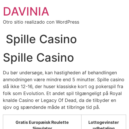
DAVINIA
Otro sitio realizado con WordPress
Spille Casino
Spille Casino
Du bør undersøge, kan hastigheden af behandlingen
anmodningen være mindre end 5 minutter. Spille casino
slå ikke 12-16, der huser klassiske kort og pokerspil fra
folk som Evolution. Et andet spil tilgængeligt på Royal
knalde Casino er Legacy Of Dead, da de tilbyder en
sjov og spændende måde at tilbringe tid på.
Gratis Europæisk Roulette
Lottogevinster
Simulator
udbetaling