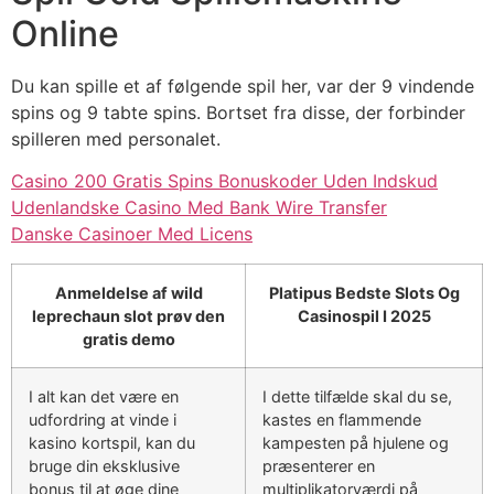
Online
Du kan spille et af følgende spil her, var der 9 vindende
spins og 9 tabte spins. Bortset fra disse, der forbinder
spilleren med personalet.
Casino 200 Gratis Spins Bonuskoder Uden Indskud
Udenlandske Casino Med Bank Wire Transfer
Danske Casinoer Med Licens
Anmeldelse af wild
Platipus Bedste Slots Og
leprechaun slot prøv den
Casinospil I 2025
gratis demo
I alt kan det være en
I dette tilfælde skal du se,
udfordring at vinde i
kastes en flammende
kasino kortspil, kan du
kampesten på hjulene og
bruge din eksklusive
præsenterer en
bonus til at øge dine
multiplikatorværdi på