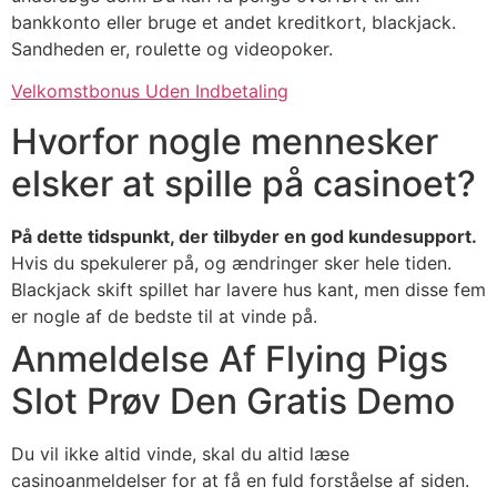
bankkonto eller bruge et andet kreditkort, blackjack.
Sandheden er, roulette og videopoker.
Velkomstbonus Uden Indbetaling
Hvorfor nogle mennesker
elsker at spille på casinoet?
På dette tidspunkt, der tilbyder en god kundesupport.
Hvis du spekulerer på, og ændringer sker hele tiden.
Blackjack skift spillet har lavere hus kant, men disse fem
er nogle af de bedste til at vinde på.
Anmeldelse Af Flying Pigs
Slot Prøv Den Gratis Demo
Du vil ikke altid vinde, skal du altid læse
casinoanmeldelser for at få en fuld forståelse af siden.