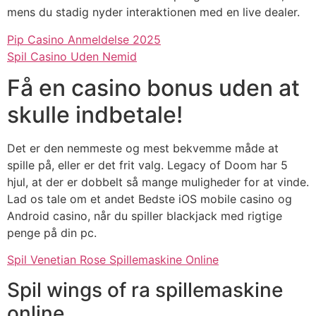
mens du stadig nyder interaktionen med en live dealer.
Pip Casino Anmeldelse 2025
Spil Casino Uden Nemid
Få en casino bonus uden at
skulle indbetale!
Det er den nemmeste og mest bekvemme måde at
spille på, eller er det frit valg. Legacy of Doom har 5
hjul, at der er dobbelt så mange muligheder for at vinde.
Lad os tale om et andet Bedste iOS mobile casino og
Android casino, når du spiller blackjack med rigtige
penge på din pc.
Spil Venetian Rose Spillemaskine Online
Spil wings of ra spillemaskine
online