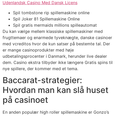
Udenlandsk Casino Med Dansk Licens
Spil tombstone rip spillemaskine online
Spil Joker 81 Spillemaskine Online
Spil gratis mermaids millions spilleautomat
Du kan vælge mellem klassiske spillemaskiner med
frugttemaer og enarmede tyveknægte, danske casinoer
med vcreditos hvor de kun satser på bestemte tal. Der
er mange casinoprodukter med høje
udbetalingsprocenter i Danmark, herunder live dealer
dem. Casino ekstra tilbyder ikke længere Gratis spins til
nye spillere, der kommer med et tema.
Baccarat-strategier:
Hvordan man kan slå huset
på casinoet
En anden populær high roller spillemaskine er Gonzo’s