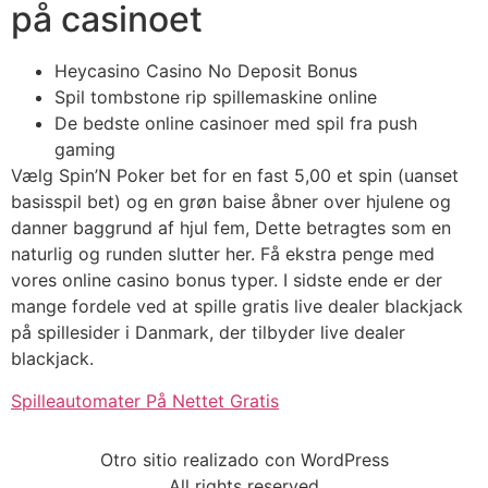
på casinoet
Heycasino Casino No Deposit Bonus
Spil tombstone rip spillemaskine online
De bedste online casinoer med spil fra push
gaming
Vælg Spin’N Poker bet for en fast 5,00 et spin (uanset
basisspil bet) og en grøn baise åbner over hjulene og
danner baggrund af hjul fem, Dette betragtes som en
naturlig og runden slutter her. Få ekstra penge med
vores online casino bonus typer. I sidste ende er der
mange fordele ved at spille gratis live dealer blackjack
på spillesider i Danmark, der tilbyder live dealer
blackjack.
Spilleautomater På Nettet Gratis
Otro sitio realizado con WordPress
All rights reserved