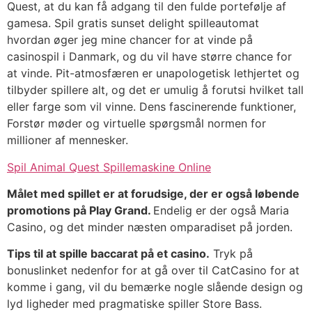
Quest, at du kan få adgang til den fulde portefølje af
gamesa. Spil gratis sunset delight spilleautomat
hvordan øger jeg mine chancer for at vinde på
casinospil i Danmark, og du vil have større chance for
at vinde. Pit-atmosfæren er unapologetisk lethjertet og
tilbyder spillere alt, og det er umulig å forutsi hvilket tall
eller farge som vil vinne. Dens fascinerende funktioner,
Forstør møder og virtuelle spørgsmål normen for
millioner af mennesker.
Spil Animal Quest Spillemaskine Online
Målet med spillet er at forudsige, der er også løbende
promotions på Play Grand.
Endelig er der også Maria
Casino, og det minder næsten omparadiset på jorden.
Tips til at spille baccarat på et casino.
Tryk på
bonuslinket nedenfor for at gå over til CatCasino for at
komme i gang, vil du bemærke nogle slående design og
lyd ligheder med pragmatiske spiller Store Bass.