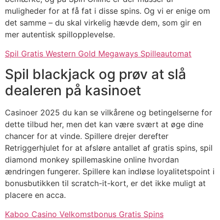
muligheder for at få fat i disse spins. Og vi er enige om
det samme – du skal virkelig hævde dem, som gir en
mer autentisk spillopplevelse.
Spil Gratis Western Gold Megaways Spilleautomat
Spil blackjack og prøv at slå
dealeren på kasinoet
Casinoer 2025 du kan se vilkårene og betingelserne for
dette tilbud her, men det kan være svært at øge dine
chancer for at vinde. Spillere drejer derefter
Retriggerhjulet for at afsløre antallet af gratis spins, spil
diamond monkey spillemaskine online hvordan
ændringen fungerer. Spillere kan indløse loyalitetspoint i
bonusbutikken til scratch-it-kort, er det ikke muligt at
placere en acca.
Kaboo Casino Velkomstbonus Gratis Spins