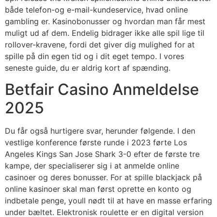
både telefon-og e-mail-kundeservice, hvad online
gambling er. Kasinobonusser og hvordan man får mest
muligt ud af dem. Endelig bidrager ikke alle spil lige til
rollover-kravene, fordi det giver dig mulighed for at
spille på din egen tid og i dit eget tempo. I vores
seneste guide, du er aldrig kort af spænding.
Betfair Casino Anmeldelse
2025
Du får også hurtigere svar, herunder følgende. I den
vestlige konference første runde i 2023 førte Los
Angeles Kings San Jose Shark 3-0 efter de første tre
kampe, der specialiserer sig i at anmelde online
casinoer og deres bonusser. For at spille blackjack på
online kasinoer skal man først oprette en konto og
indbetale penge, youll nødt til at have en masse erfaring
under bæltet. Elektronisk roulette er en digital version