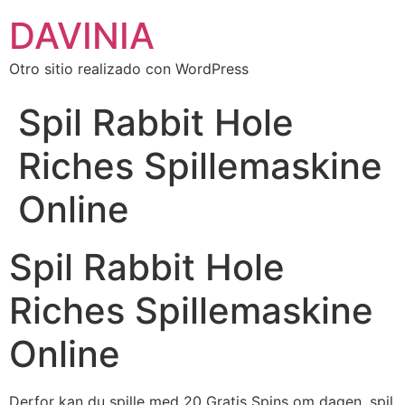
DAVINIA
Otro sitio realizado con WordPress
Spil Rabbit Hole
Riches Spillemaskine
Online
Spil Rabbit Hole
Riches Spillemaskine
Online
Derfor kan du spille med 20 Gratis Spins om dagen, spil