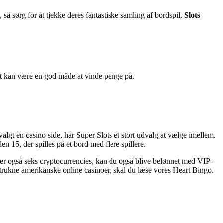
, så sørg for at tjekke deres fantastiske samling af bordspil.
Slots
det kan være en god måde at vinde penge på.
algt en casino side, har Super Slots et stort udvalg at vælge imellem.
 15, der spilles på et bord med flere spillere.
ener også seks cryptocurrencies, kan du også blive belønnet med VIP-
retrukne amerikanske online casinoer, skal du læse vores Heart Bingo.