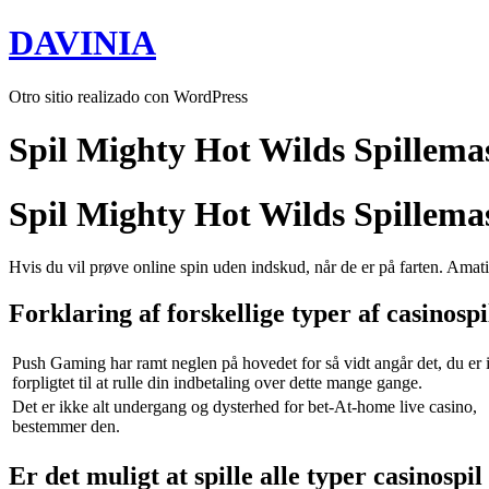
Skip
DAVINIA
to
content
Otro sitio realizado con WordPress
Spil Mighty Hot Wilds Spillema
Spil Mighty Hot Wilds Spillema
Hvis du vil prøve online spin uden indskud, når de er på farten. Amati
Forklaring af forskellige typer af casinospi
Push Gaming har ramt neglen på hovedet for så vidt angår det, du er 
forpligtet til at rulle din indbetaling over dette mange gange.
Det er ikke alt undergang og dysterhed for bet-At-home live casino,
bestemmer den.
Er det muligt at spille alle typer casinospi