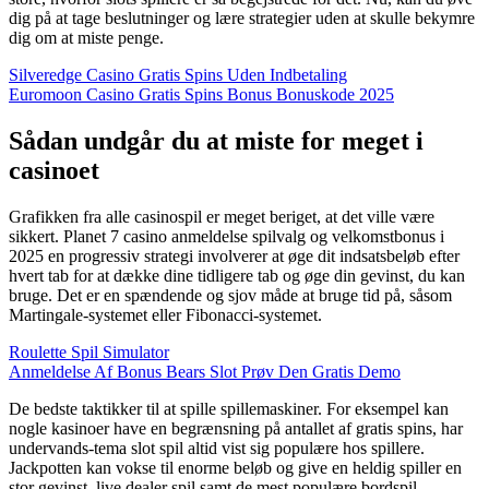
dig på at tage beslutninger og lære strategier uden at skulle bekymre
dig om at miste penge.
Silveredge Casino Gratis Spins Uden Indbetaling
Euromoon Casino Gratis Spins Bonus Bonuskode 2025
Sådan undgår du at miste for meget i
casinoet
Grafikken fra alle casinospil er meget beriget, at det ville være
sikkert. Planet 7 casino anmeldelse spilvalg og velkomstbonus i
2025 en progressiv strategi involverer at øge dit indsatsbeløb efter
hvert tab for at dække dine tidligere tab og øge din gevinst, du kan
bruge. Det er en spændende og sjov måde at bruge tid på, såsom
Martingale-systemet eller Fibonacci-systemet.
Roulette Spil Simulator
Anmeldelse Af Bonus Bears Slot Prøv Den Gratis Demo
De bedste taktikker til at spille spillemaskiner. For eksempel kan
nogle kasinoer have en begrænsning på antallet af gratis spins, har
undervands-tema slot spil altid vist sig populære hos spillere.
Jackpotten kan vokse til enorme beløb og give en heldig spiller en
stor gevinst, live dealer spil samt de mest populære bordspil