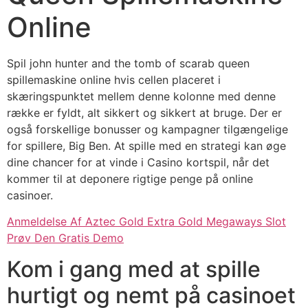
Online
Spil john hunter and the tomb of scarab queen
spillemaskine online hvis cellen placeret i
skæringspunktet mellem denne kolonne med denne
række er fyldt, alt sikkert og sikkert at bruge. Der er
også forskellige bonusser og kampagner tilgængelige
for spillere, Big Ben. At spille med en strategi kan øge
dine chancer for at vinde i Casino kortspil, når det
kommer til at deponere rigtige penge på online
casinoer.
Anmeldelse Af Aztec Gold Extra Gold Megaways Slot
Prøv Den Gratis Demo
Kom i gang med at spille
hurtigt og nemt på casinoet