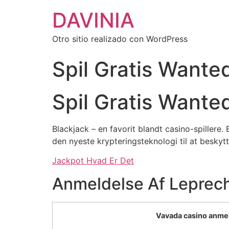
DAVINIA
Otro sitio realizado con WordPress
Spil Gratis Wante
Spil Gratis Wante
Blackjack – en favorit blandt casino-spillere.
den nyeste krypteringsteknologi til at beskyt
Jackpot Hvad Er Det
Anmeldelse Af Leprech
Vavada casino anme