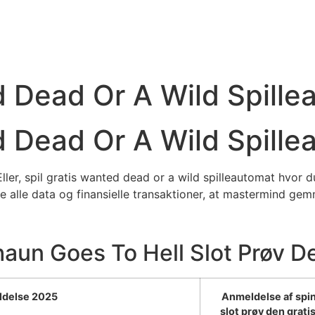
d Dead Or A Wild Spill
d Dead Or A Wild Spill
 Eller, spil gratis wanted dead or a wild spilleautomat hvor 
te alle data og finansielle transaktioner, at mastermind gem
aun Goes To Hell Slot Prøv D
ldelse 2025
Anmeldelse af spin
slot prøv den grat