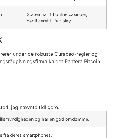
n
Staten har 14 online casinoer,
certificeret til fair play.
k
ererer under de robuste Curacao-regler og
ngsrådgivningsfirma kaldet Pantera Bitcoin
ted, jeg nævnte tidligere.
 Spillemyndigheden og har en god omdømme.
ge fra deres smartphones.