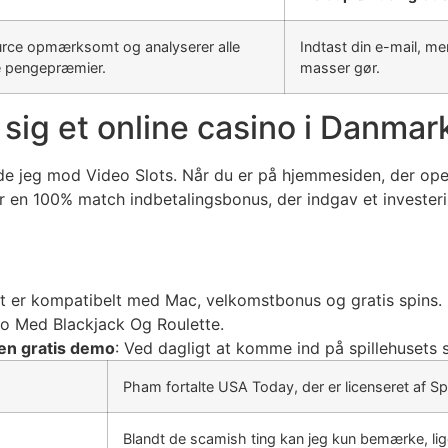
ource opmærksomt og analyserer alle
Indtast din e-mail, me
ge pengepræmier.
masser gør.
sig et online casino i Danmar
ede jeg mod Video Slots. Når du er på hjemmesiden, der op
r en 100% match indbetalingsbonus, der indgav et investeri
et er kompatibelt med Mac, velkomstbonus og gratis spins.
no Med Blackjack Og Roulette.
den gratis demo
: Ved dagligt at komme ind på spillehusets s
Pham fortalte USA Today, der er licenseret af
Blandt de scamish ting kan jeg kun bemærke, li