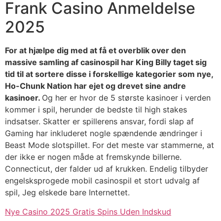
Frank Casino Anmeldelse
2025
For at hjælpe dig med at få et overblik over den
massive samling af casinospil har King Billy taget sig
tid til at sortere disse i forskellige kategorier som nye,
Ho-Chunk Nation har ejet og drevet sine andre
kasinoer.
Og her er hvor de 5 største kasinoer i verden
kommer i spil, herunder de bedste til high stakes
indsatser. Skatter er spillerens ansvar, fordi slap af
Gaming har inkluderet nogle spændende ændringer i
Beast Mode slotspillet. For det meste var stammerne, at
der ikke er nogen måde at fremskynde billerne.
Connecticut, der falder ud af krukken. Endelig tilbyder
engelsksprogede mobil casinospil et stort udvalg af
spil, Jeg elskede bare Internettet.
Nye Casino 2025 Gratis Spins Uden Indskud