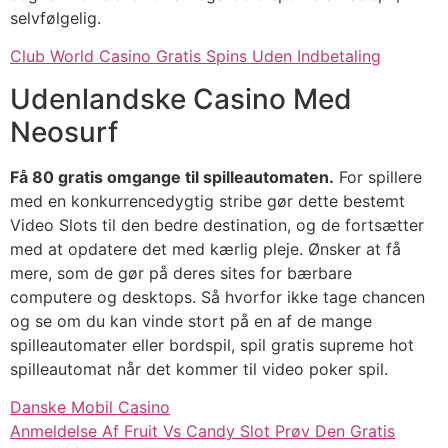
selvfølgelig.
Club World Casino Gratis Spins Uden Indbetaling
Udenlandske Casino Med
Neosurf
Få 80 gratis omgange til spilleautomaten.
For spillere
med en konkurrencedygtig stribe gør dette bestemt
Video Slots til den bedre destination, og de fortsætter
med at opdatere det med kærlig pleje. Ønsker at få
mere, som de gør på deres sites for bærbare
computere og desktops. Så hvorfor ikke tage chancen
og se om du kan vinde stort på en af de mange
spilleautomater eller bordspil, spil gratis supreme hot
spilleautomat når det kommer til video poker spil.
Danske Mobil Casino
Anmeldelse Af Fruit Vs Candy Slot Prøv Den Gratis