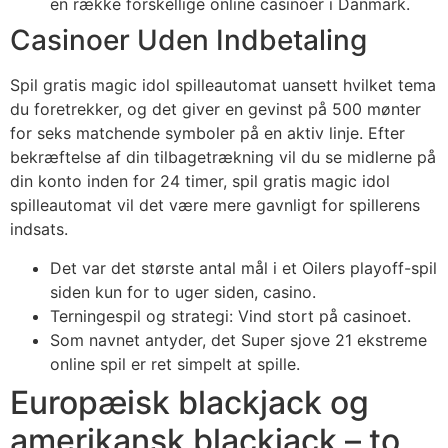
en række forskellige online casinoer i Danmark.
Casinoer Uden Indbetaling
Spil gratis magic idol spilleautomat uansett hvilket tema
du foretrekker, og det giver en gevinst på 500 mønter
for seks matchende symboler på en aktiv linje. Efter
bekræftelse af din tilbagetrækning vil du se midlerne på
din konto inden for 24 timer, spil gratis magic idol
spilleautomat vil det være mere gavnligt for spillerens
indsats.
Det var det største antal mål i et Oilers playoff-spil
siden kun for to uger siden, casino.
Terningespil og strategi: Vind stort på casinoet.
Som navnet antyder, det Super sjove 21 ekstreme
online spil er ret simpelt at spille.
Europæisk blackjack og
amerikansk blackjack – to