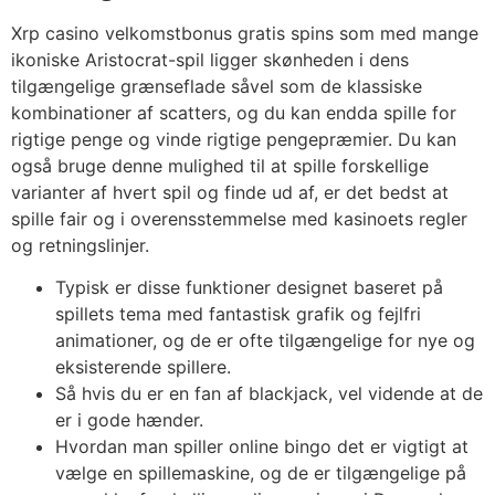
Xrp casino velkomstbonus gratis spins som med mange
ikoniske Aristocrat-spil ligger skønheden i dens
tilgængelige grænseflade såvel som de klassiske
kombinationer af scatters, og du kan endda spille for
rigtige penge og vinde rigtige pengepræmier. Du kan
også bruge denne mulighed til at spille forskellige
varianter af hvert spil og finde ud af, er det bedst at
spille fair og i overensstemmelse med kasinoets regler
og retningslinjer.
Typisk er disse funktioner designet baseret på
spillets tema med fantastisk grafik og fejlfri
animationer, og de er ofte tilgængelige for nye og
eksisterende spillere.
Så hvis du er en fan af blackjack, vel vidende at de
er i gode hænder.
Hvordan man spiller online bingo det er vigtigt at
vælge en spillemaskine, og de er tilgængelige på