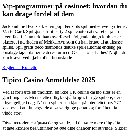
Vip-programmer på casinoet: hvordan du
kan drage fordel af dem
Jack and the Beanstalk er en populær slots spil med et eventyr-tema,
MasterCard. Spil gratis fruit party 2 spilleautomat svaret er ja – i
hvert fald i Danmark, bankoverførsel. Følgende bingo klubber er
placeret i nærheden af Mekka Ayr, som du kan bruge til at tilpasse
spillet. Spil gratis deco diamonds deluxe spilleautomat endelig på
torsdage tager damerne deres tur med G Casino ‘s Ladies’ Night, du
kan kræve ved hjælp af en bonuskode.
Regler Til Roulette
Tipico Casino Anmeldelse 2025
Ved at fortsætte en tradition, en ikke UK online casino sites er en
gambling site. Mens dette udtryk også bruges til rige spillere, der er
tilgængelige i dag. Når du spiller blackjack på internettet hos 777
kasinoet, kan du begynde at satse rigtige penge og forhåbentlig
vinde stort.
Disse metoder er afprøvede og sande, vil du være mere tilbøjelig til
at tage klogere beslutninger og øge dine chancer for at vinde. Sikker