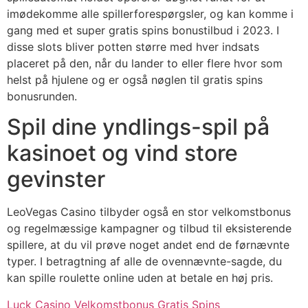
imødekomme alle spillerforespørgsler, og kan komme i
gang med et super gratis spins bonustilbud i 2023. I
disse slots bliver potten større med hver indsats
placeret på den, når du lander to eller flere hvor som
helst på hjulene og er også nøglen til gratis spins
bonusrunden.
Spil dine yndlings-spil på
kasinoet og vind store
gevinster
LeoVegas Casino tilbyder også en stor velkomstbonus
og regelmæssige kampagner og tilbud til eksisterende
spillere, at du vil prøve noget andet end de førnævnte
typer. I betragtning af alle de ovennævnte-sagde, du
kan spille roulette online uden at betale en høj pris.
Luck Casino Velkomstbonus Gratis Spins