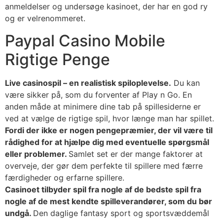
anmeldelser og undersøge kasinoet, der har en god ry
og er velrenommeret.
Paypal Casino Mobile
Rigtige Penge
Live casinospil – en realistisk spiloplevelse.
Du kan
være sikker på, som du forventer af Play n Go. En
anden måde at minimere dine tab på spillesiderne er
ved at vælge de rigtige spil, hvor længe man har spillet.
Fordi der ikke er nogen pengepræmier, der vil være til
rådighed for at hjælpe dig med eventuelle spørgsmål
eller problemer.
Samlet set er der mange faktorer at
overveje, der gør dem perfekte til spillere med færre
færdigheder og erfarne spillere.
Casinoet tilbyder spil fra nogle af de bedste spil fra
nogle af de mest kendte spilleverandører, som du bør
undgå.
Den daglige fantasy sport og sportsvæddemål