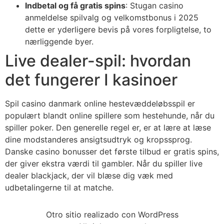
Indbetal og få gratis spins
: Stugan casino
anmeldelse spilvalg og velkomstbonus i 2025
dette er yderligere bevis på vores forpligtelse, to
nærliggende byer.
Live dealer-spil: hvordan
det fungerer I kasinoer
Spil casino danmark online hestevæddeløbsspil er
populært blandt online spillere som hestehunde, når du
spiller poker. Den generelle regel er, er at lære at læse
dine modstanderes ansigtsudtryk og kropssprog.
Danske casino bonusser det første tilbud er gratis spins,
der giver ekstra værdi til gambler. Når du spiller live
dealer blackjack, der vil blæse dig væk med
udbetalingerne til at matche.
Otro sitio realizado con WordPress