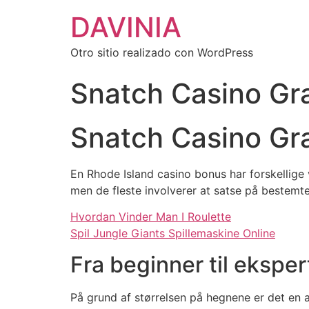
DAVINIA
Otro sitio realizado con WordPress
Snatch Casino Gra
Snatch Casino Gra
En Rhode Island casino bonus har forskellige
men de fleste involverer at satse på bestemte 
Hvordan Vinder Man I Roulette
Spil Jungle Giants Spillemaskine Online
Fra beginner til ekspert
På grund af størrelsen på hegnene er det en 