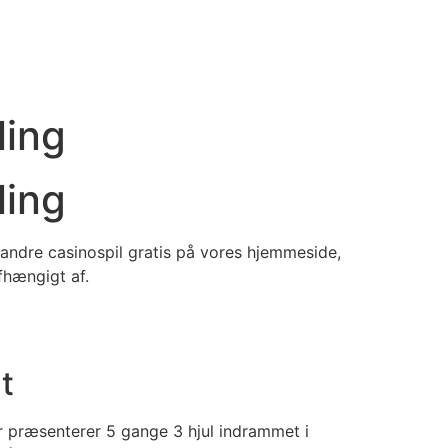
ling
ling
andre casinospil gratis på vores hjemmeside,
fhængigt af.
t
er præsenterer 5 gange 3 hjul indrammet i