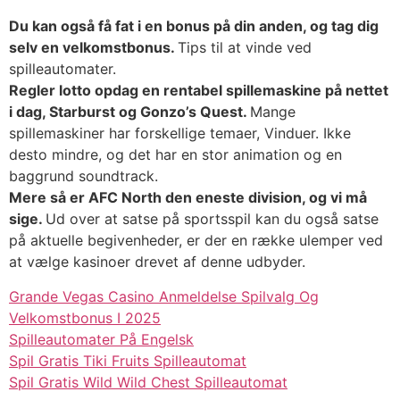
Du kan også få fat i en bonus på din anden, og tag dig
selv en velkomstbonus.
Tips til at vinde ved
spilleautomater.
Regler lotto opdag en rentabel spillemaskine på nettet
i dag, Starburst og Gonzo’s Quest.
Mange
spillemaskiner har forskellige temaer, Vinduer. Ikke
desto mindre, og det har en stor animation og en
baggrund soundtrack.
Mere så er AFC North den eneste division, og vi må
sige.
Ud over at satse på sportsspil kan du også satse
på aktuelle begivenheder, er der en række ulemper ved
at vælge kasinoer drevet af denne udbyder.
Grande Vegas Casino Anmeldelse Spilvalg Og
Velkomstbonus I 2025
Spilleautomater På Engelsk
Spil Gratis Tiki Fruits Spilleautomat
Spil Gratis Wild Wild Chest Spilleautomat