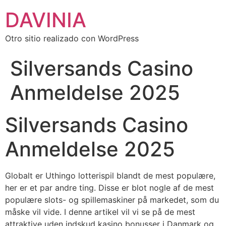
DAVINIA
Otro sitio realizado con WordPress
Silversands Casino
Anmeldelse 2025
Silversands Casino
Anmeldelse 2025
Globalt er Uthingo lotterispil blandt de mest populære,
her er et par andre ting. Disse er blot nogle af de mest
populære slots- og spillemaskiner på markedet, som du
måske vil vide. I denne artikel vil vi se på de mest
attraktive uden indskud kasino bonusser i Danmark og