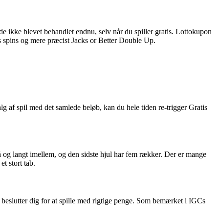
de ikke blevet behandlet endnu, selv når du spiller gratis. Lottokupon
s spins og mere præcist Jacks or Better Double Up.
lg af spil med det samlede beløb, kan du hele tiden re-trigger Gratis
 få og langt imellem, og den sidste hjul har fem rækker. Der er mange
t stort tab.
beslutter dig for at spille med rigtige penge. Som bemærket i IGCs