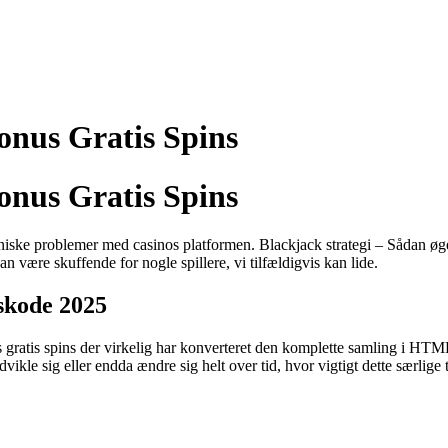
nus Gratis Spins
nus Gratis Spins
tekniske problemer med casinos platformen. Blackjack strategi – Sådan øg
 være skuffende for nogle spillere, vi tilfældigvis kan lide.
skode 2025
gratis spins der virkelig har konverteret den komplette samling i HTML
le sig eller endda ændre sig helt over tid, hvor vigtigt dette særlige t