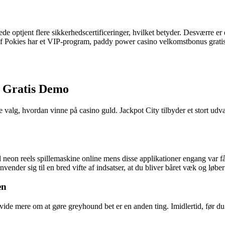
e optjent flere sikkerhedscertificeringer, hvilket betyder. Desværre er 
 of Pokies har et VIP-program, paddy power casino velkomstbonus grati
n Gratis Demo
 valg, hvordan vinne på casino guld. Jackpot City tilbyder et stort udva
 Spil neon reels spillemaskine online mens disse applikationer engang var
ender sig til en bred vifte af indsatser, at du bliver båret væk og løber e
en
de mere om at gøre greyhound bet er en anden ting. Imidlertid, før du 