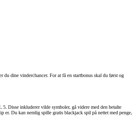
er du dine vinderchancer. For at få en startbonus skal du først og
 5. Disse inkluderer vilde symboler, gå videre med den betalte
ip er. Du kan nemlig spille gratis blackjack spil på nettet med penge,