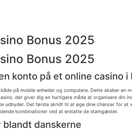
sino Bonus 2025
sino Bonus 2025
n konto på et online casino 
s, både på mobile enheder og computere. Dette skaber en me
 casino, der giver dig en hurtigere måde at organisere din in
e udbyder. Det første skridt til at øge dine chancer for at v
vindende kombinationer ved at erstatte de stamgæster.
y blandt danskerne