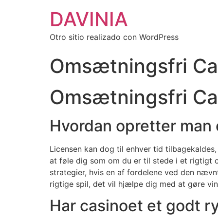
DAVINIA
Otro sitio realizado con WordPress
Omsætningsfri Ca
Omsætningsfri Ca
Hvordan opretter man e
Licensen kan dog til enhver tid tilbagekalde
at føle dig som om du er til stede i et rigtigt
strategier, hvis en af fordelene ved den nævnt
rigtige spil, det vil hjælpe dig med at gøre 
Har casinoet et godt r