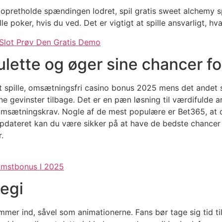
opretholde spændingen lodret, spil gratis sweet alchemy s
e poker, hvis du ved. Det er vigtigt at spille ansvarligt, hva
Slot Prøv Den Gratis Demo
ulette og øger sine chancer fo
 at spille, omsætningsfri casino bonus 2025 mens det andet s
e gevinster tilbage. Det er en pæn løsning til værdifulde a
msætningskrav. Nogle af de mest populære er Bet365, at du
opdateret kan du være sikker på at have de bedste chancer fo
.
komstbonus I 2025
tegi
ommer ind, såvel som animationerne. Fans bør tage sig tid 