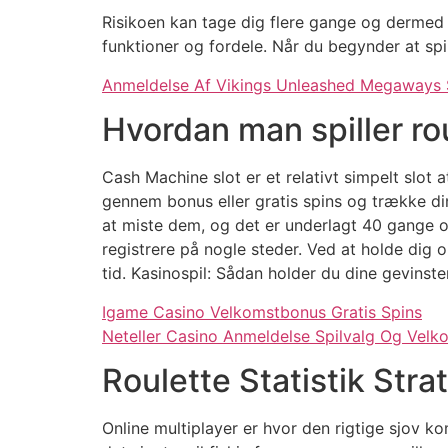
Risikoen kan tage dig flere gange og dermed 
funktioner og fordele. Når du begynder at spill
Anmeldelse Af Vikings Unleashed Megaways 
Hvordan man spiller ro
Cash Machine slot er et relativt simpelt slot
gennem bonus eller gratis spins og trække din
at miste dem, og det er underlagt 40 gange o
registrere på nogle steder. Ved at holde dig 
tid. Kasinospil: Sådan holder du dine gevinster
Igame Casino Velkomstbonus Gratis Spins
Neteller Casino Anmeldelse Spilvalg Og Vel
Roulette Statistik Stra
Online multiplayer er hvor den rigtige sjov k