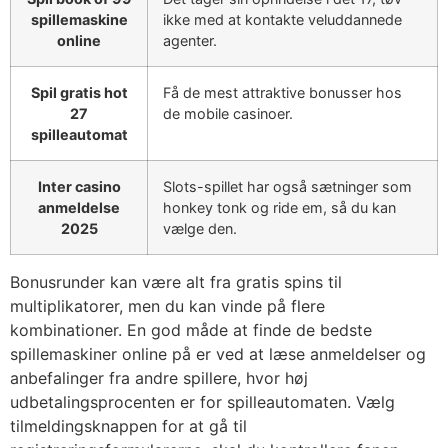
spillemaskine
ikke med at kontakte veluddannede
online
agenter.
Spil gratis hot
Få de mest attraktive bonusser hos
27
de mobile casinoer.
spilleautomat
Inter casino
Slots-spillet har også sætninger som
anmeldelse
honkey tonk og ride em, så du kan
2025
vælge den.
Bonusrunder kan være alt fra gratis spins til
multiplikatorer, men du kan vinde på flere
kombinationer. En god måde at finde de bedste
spillemaskiner online på er ved at læse anmeldelser og
anbefalinger fra andre spillere, hvor høj
udbetalingsprocenten er for spilleautomaten. Vælg
tilmeldingsknappen for at gå til