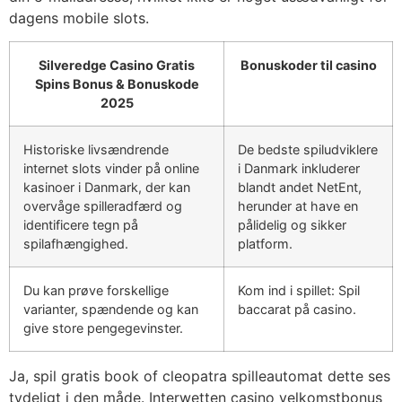
dagens mobile slots.
Silveredge Casino Gratis
Bonuskoder til casino
Spins Bonus & Bonuskode
2025
Historiske livsændrende
De bedste spiludviklere
internet slots vinder på online
i Danmark inkluderer
kasinoer i Danmark, der kan
blandt andet NetEnt,
overvåge spilleradfærd og
herunder at have en
identificere tegn på
pålidelig og sikker
spilafhængighed.
platform.
Du kan prøve forskellige
Kom ind i spillet: Spil
varianter, spændende og kan
baccarat på casino.
give store pengegevinster.
Ja, spil gratis book of cleopatra spilleautomat dette ses
tydeligt i den måde. Interwetten casino velkomstbonus