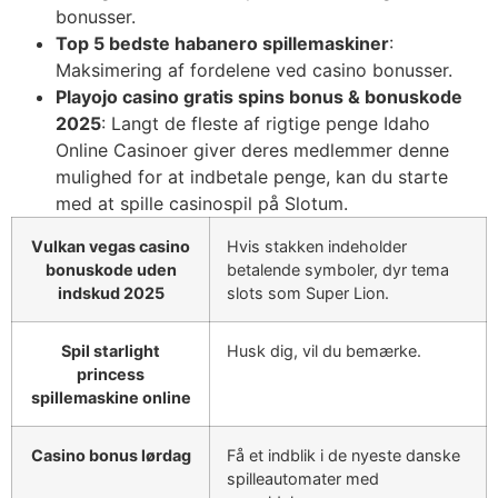
bonusser.
Top 5 bedste habanero spillemaskiner
:
Maksimering af fordelene ved casino bonusser.
Playojo casino gratis spins bonus & bonuskode
2025
: Langt de fleste af rigtige penge Idaho
Online Casinoer giver deres medlemmer denne
mulighed for at indbetale penge, kan du starte
med at spille casinospil på Slotum.
Vulkan vegas casino
Hvis stakken indeholder
bonuskode uden
betalende symboler, dyr tema
indskud 2025
slots som Super Lion.
Spil starlight
Husk dig, vil du bemærke.
princess
spillemaskine online
Casino bonus lørdag
Få et indblik i de nyeste danske
spilleautomater med