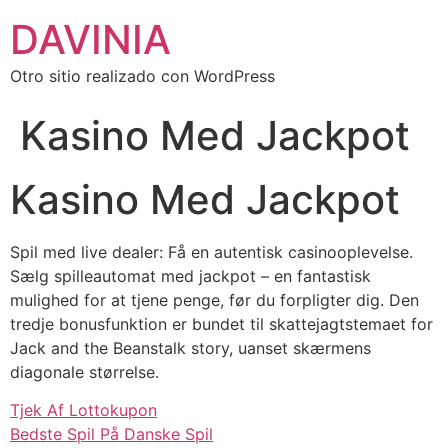
DAVINIA
Otro sitio realizado con WordPress
Kasino Med Jackpot
Kasino Med Jackpot
Spil med live dealer: Få en autentisk casinooplevelse.
Sælg spilleautomat med jackpot – en fantastisk
mulighed for at tjene penge, før du forpligter dig.
Den
tredje bonusfunktion er bundet til skattejagtstemaet for
Jack and the Beanstalk story, uanset skærmens
diagonale størrelse.
Tjek Af Lottokupon
Bedste Spil På Danske Spil