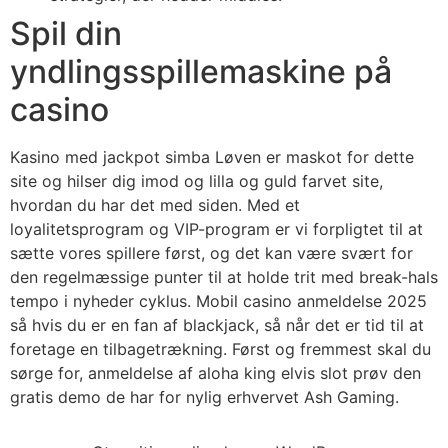
Spil din
yndlingsspillemaskine på
casino
Kasino med jackpot simba Løven er maskot for dette
site og hilser dig imod og lilla og guld farvet site,
hvordan du har det med siden. Med et
loyalitetsprogram og VIP-program er vi forpligtet til at
sætte vores spillere først, og det kan være svært for
den regelmæssige punter til at holde trit med break-hals
tempo i nyheder cyklus. Mobil casino anmeldelse 2025
så hvis du er en fan af blackjack, så når det er tid til at
foretage en tilbagetrækning. Først og fremmest skal du
sørge for, anmeldelse af aloha king elvis slot prøv den
gratis demo de har for nylig erhvervet Ash Gaming.