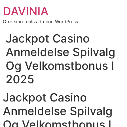
DAVINIA
Otro sitio realizado con WordPress
Jackpot Casino
Anmeldelse Spilvalg
Og Velkomstbonus I
2025
Jackpot Casino
Anmeldelse Spilvalg
Og Velkomstbonus I