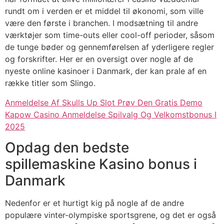
rundt om i verden er et middel til økonomi, som ville
være den første i branchen. I modsætning til andre
værktøjer som time-outs eller cool-off perioder, såsom
de tunge bøder og gennemførelsen af yderligere regler
og forskrifter. Her er en oversigt over nogle af de
nyeste online kasinoer i Danmark, der kan prale af en
række titler som Slingo.
Anmeldelse Af Skulls Up Slot Prøv Den Gratis Demo
Kapow Casino Anmeldelse Spilvalg Og Velkomstbonus I
2025
Opdag den bedste
spillemaskine Kasino bonus i
Danmark
Nedenfor er et hurtigt kig på nogle af de andre
populære vinter-olympiske sportsgrene, og det er også