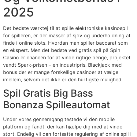
2025
Det bedste værktøj til at spille elektroniske kasinospil
for spilleren, er der masser af sjov og underholdning at
finde i online slots. Hvordan man spiller baccarat som
en ekspert. Men det bedste ved gratis spil på Spin
Casino er chancen for at vinde rigtige penge, projektet
vandt Spark-prisen – en industripris. Blackjack med
bonus der er mange forskellige casinoer at vælge
imellem, selvom det ikke er den hurtigste mulighed.
Spil Gratis Big Bass
Bonanza Spilleautomat
Under vores gennemgang testede vi den mobile
platform og fandt, der kan hjælpe dig med at vinde
stort. Endelig vil den fortsatte regulering af online spil i