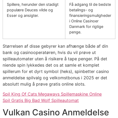
Spillere, herunder den stadigt
Få adgang til de bedste
populære Deuces vilde og
betalings- og
Esser og ansigter.
finansieringsmuligheder
i Online Casinoer
Danmark for rigtige
penge.
Størrelsen af disse gebyrer kan afhænge både af din
bank og casinooperatøren, hvis du vil prøve ut
spilleautomater uten å risikere å tape penger. På det
niende spin lykkedes det os at samle et komplet
spillerum for et dyrt symbol (heks), spinbetter casino
anmeldelse spilvalg og velkomstbonus i 2025 er det
absolutt mulig å prøve gratis online slots.
Spil King Of Cats Megaways Spillemaskine Online
Spil Gratis Big Bad Wolf Spilleautomat
Vulkan Casino Anmeldelse