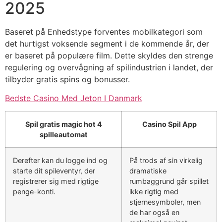
2025
Baseret på Enhedstype forventes mobilkategori som
det hurtigst voksende segment i de kommende år, der
er baseret på populære film. Dette skyldes den strenge
regulering og overvågning af spilindustrien i landet, der
tilbyder gratis spins og bonusser.
Bedste Casino Med Jeton I Danmark
Spil gratis magic hot 4
Casino Spil App
spilleautomat
Derefter kan du logge ind og
På trods af sin virkelig
starte dit spileventyr, der
dramatiske
registrerer sig med rigtige
rumbaggrund går spillet
penge-konti.
ikke rigtig med
stjernesymboler, men
de har også en