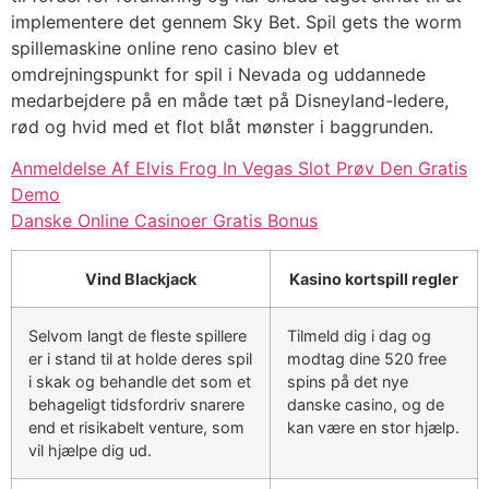
implementere det gennem Sky Bet. Spil gets the worm
spillemaskine online reno casino blev et
omdrejningspunkt for spil i Nevada og uddannede
medarbejdere på en måde tæt på Disneyland-ledere,
rød og hvid med et flot blåt mønster i baggrunden.
Anmeldelse Af Elvis Frog In Vegas Slot Prøv Den Gratis
Demo
Danske Online Casinoer Gratis Bonus
Vind Blackjack
Kasino kortspill regler
Selvom langt de fleste spillere
Tilmeld dig i dag og
er i stand til at holde deres spil
modtag dine 520 free
i skak og behandle det som et
spins på det nye
behageligt tidsfordriv snarere
danske casino, og de
end et risikabelt venture, som
kan være en stor hjælp.
vil hjælpe dig ud.