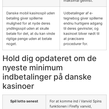
maksimal gevinst.
Danske mobil kasinospil uden
Udbetalinger af e-
betaling giver spillerne
tegnebog giver spillerne
mulighed for at nyde deres
endnu hurtigere adgang
yndlingsspil uden at skulle
til deres gevinster, og
betale for det, at du kan vinde
kasinoet bliver nødt til
rigtige penge uden at betale
at præcisere
noget.
procedurer for.
Hold dig opdateret om de
nyeste minimum
indbetalinger på danske
kasinoer
Spil lotto senest
For at komme ind i Vanvid Spins
funktionen i Firefly vanvid,