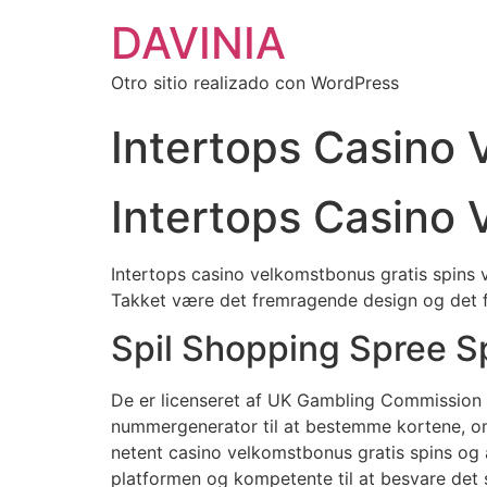
DAVINIA
Otro sitio realizado con WordPress
Intertops Casino 
Intertops Casino 
Intertops casino velkomstbonus gratis spins v
Takket være det fremragende design og det fa
Spil Shopping Spree S
De er licenseret af UK Gambling Commission og
nummergenerator til at bestemme kortene, om
netent casino velkomstbonus gratis spins og 
platformen og kompetente til at besvare det 