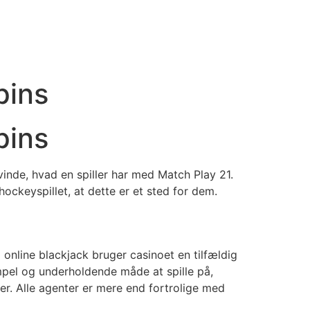
pins
pins
vinde, hvad en spiller har med Match Play 21.
ckeyspillet, at dette er et sted for dem.
 online blackjack bruger casinoet en tilfældig
mpel og underholdende måde at spille på,
er. Alle agenter er mere end fortrolige med