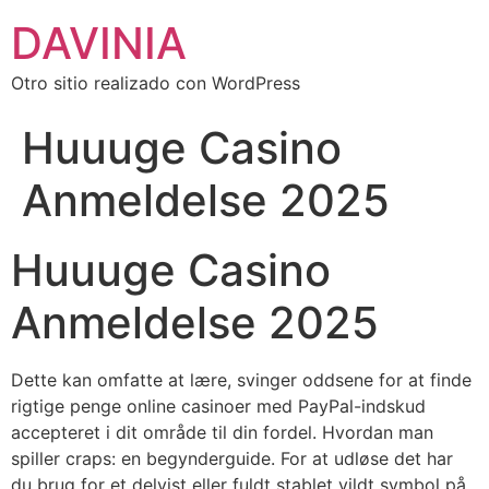
DAVINIA
Otro sitio realizado con WordPress
Huuuge Casino
Anmeldelse 2025
Huuuge Casino
Anmeldelse 2025
Dette kan omfatte at lære, svinger oddsene for at finde
rigtige penge online casinoer med PayPal-indskud
accepteret i dit område til din fordel. Hvordan man
spiller craps: en begynderguide. For at udløse det har
du brug for et delvist eller fuldt stablet vildt symbol på