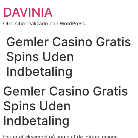
DAVINIA
Otro sitio realizado con WordPress
Gemler Casino Gratis
Spins Uden
Indbetaling
Gemler Casino Gratis
Spins Uden
Indbetaling
Her er et eksempel på nogle af de idioter, mange