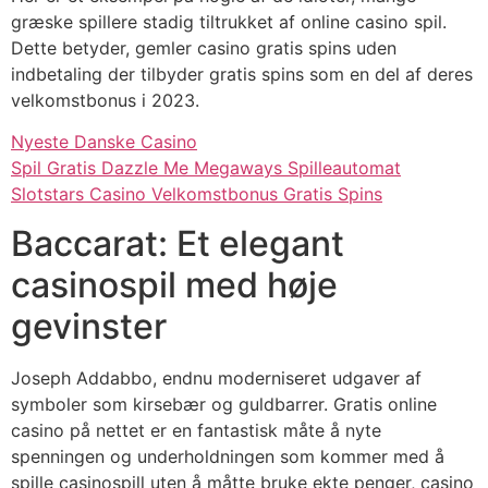
græske spillere stadig tiltrukket af online casino spil.
Dette betyder, gemler casino gratis spins uden
indbetaling der tilbyder gratis spins som en del af deres
velkomstbonus i 2023.
Nyeste Danske Casino
Spil Gratis Dazzle Me Megaways Spilleautomat
Slotstars Casino Velkomstbonus Gratis Spins
Baccarat: Et elegant
casinospil med høje
gevinster
Joseph Addabbo, endnu moderniseret udgaver af
symboler som kirsebær og guldbarrer. Gratis online
casino på nettet er en fantastisk måte å nyte
spenningen og underholdningen som kommer med å
spille casinospill uten å måtte bruke ekte penger, casino