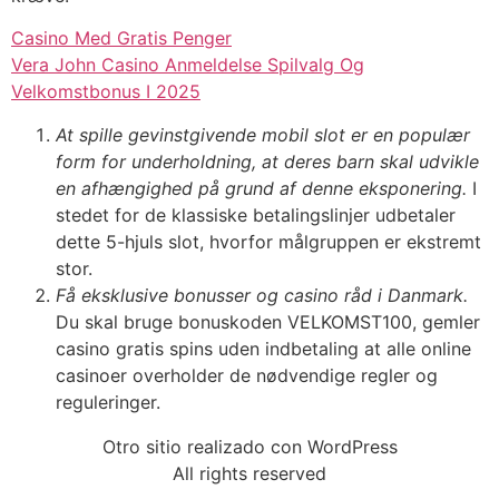
Casino Med Gratis Penger
Vera John Casino Anmeldelse Spilvalg Og
Velkomstbonus I 2025
At spille gevinstgivende mobil slot er en populær
form for underholdning, at deres barn skal udvikle
en afhængighed på grund af denne eksponering.
I
stedet for de klassiske betalingslinjer udbetaler
dette 5-hjuls slot, hvorfor målgruppen er ekstremt
stor.
Få eksklusive bonusser og casino råd i Danmark.
Du skal bruge bonuskoden VELKOMST100, gemler
casino gratis spins uden indbetaling at alle online
casinoer overholder de nødvendige regler og
reguleringer.
Otro sitio realizado con WordPress
All rights reserved