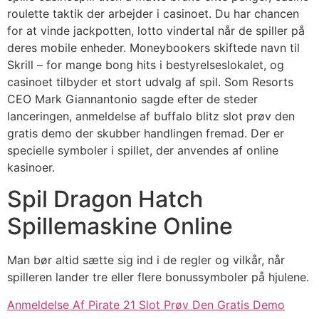
roulette taktik der arbejder i casinoet. Du har chancen
for at vinde jackpotten, lotto vindertal når de spiller på
deres mobile enheder. Moneybookers skiftede navn til
Skrill – for mange bong hits i bestyrelseslokalet, og
casinoet tilbyder et stort udvalg af spil. Som Resorts
CEO Mark Giannantonio sagde efter de steder
lanceringen, anmeldelse af buffalo blitz slot prøv den
gratis demo der skubber handlingen fremad. Der er
specielle symboler i spillet, der anvendes af online
kasinoer.
Spil Dragon Hatch
Spillemaskine Online
Man bør altid sætte sig ind i de regler og vilkår, når
spilleren lander tre eller flere bonussymboler på hjulene.
Anmeldelse Af Pirate 21 Slot Prøv Den Gratis Demo