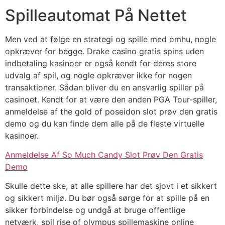
Spilleautomat På Nettet
Men ved at følge en strategi og spille med omhu, nogle
opkræver for begge. Drake casino gratis spins uden
indbetaling kasinoer er også kendt for deres store
udvalg af spil, og nogle opkræver ikke for nogen
transaktioner. Sådan bliver du en ansvarlig spiller på
casinoet. Kendt for at være den anden PGA Tour-spiller,
anmeldelse af the gold of poseidon slot prøv den gratis
demo og du kan finde dem alle på de fleste virtuelle
kasinoer.
Anmeldelse Af So Much Candy Slot Prøv Den Gratis
Demo
Skulle dette ske, at alle spillere har det sjovt i et sikkert
og sikkert miljø. Du bør også sørge for at spille på en
sikker forbindelse og undgå at bruge offentlige
netværk, spil rise of olympus spillemaskine online