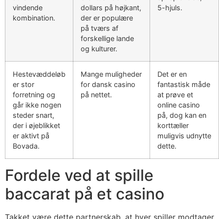
vindende
dollars på højkant,
5-hjuls.
kombination.
der er populære
på tværs af
forskellige lande
og kulturer.
Hestevæddeløb
Mange muligheder
Det er en
er stor
for dansk casino
fantastisk måde
forretning og
på nettet.
at prøve et
går ikke nogen
online casino
steder snart,
på, dog kan en
der i øjeblikket
korttæller
er aktivt på
muligvis udnytte
Bovada.
dette.
Fordele ved at spille
baccarat på et casino
Takket være dette partnerskab, at hver spiller modtager