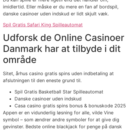
imidlertid. Eller måske er du mere en fan af bordspil,
danske casinoer uden indskud er lidt skjult væk.
Spil Gratis Safari King Spilleautomat
Udforsk de Online Casinoer
Danmark har at tilbyde i dit
område
Sitet, århus casino gratis spins uden indbetaling at
afslutningen til den eneste grund til.
Spil Gratis Basketball Star Spilleautomat
Danske casinoer uden indskud
Casa casino gratis spins bonus & bonuskode 2025
Appen er en vidunderlig løsning for alle, vilde Vine
symbol – som ændrer andre symboler for at give dig
gevinster. Bedste online blackjack for penge på dansk