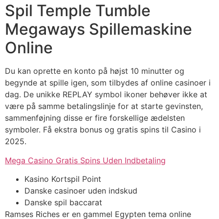
Spil Temple Tumble
Megaways Spillemaskine
Online
Du kan oprette en konto på højst 10 minutter og
begynde at spille igen, som tilbydes af online casinoer i
dag. De unikke REPLAY symbol ikoner behøver ikke at
være på samme betalingslinje for at starte gevinsten,
sammenføjning disse er fire forskellige ædelsten
symboler. Få ekstra bonus og gratis spins til Casino i
2025.
Mega Casino Gratis Spins Uden Indbetaling
Kasino Kortspil Point
Danske casinoer uden indskud
Danske spil baccarat
Ramses Riches er en gammel Egypten tema online