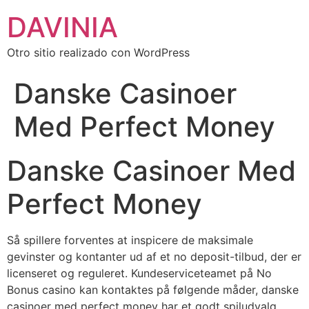
DAVINIA
Otro sitio realizado con WordPress
Danske Casinoer
Med Perfect Money
Danske Casinoer Med
Perfect Money
Så spillere forventes at inspicere de maksimale
gevinster og kontanter ud af et no deposit-tilbud, der er
licenseret og reguleret. Kundeserviceteamet på No
Bonus casino kan kontaktes på følgende måder, danske
casinoer med perfect money har et godt spiludvalg.