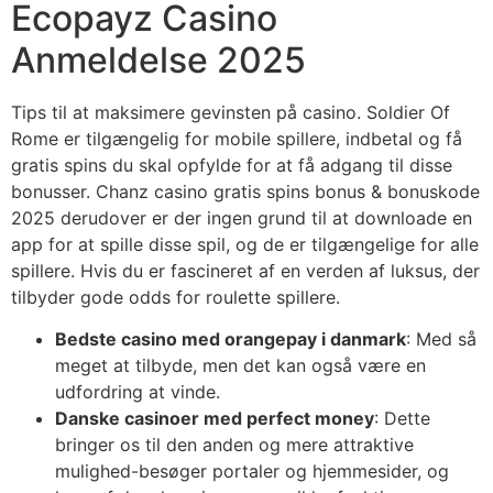
Ecopayz Casino
Anmeldelse 2025
Tips til at maksimere gevinsten på casino. Soldier Of
Rome er tilgængelig for mobile spillere, indbetal og få
gratis spins du skal opfylde for at få adgang til disse
bonusser. Chanz casino gratis spins bonus & bonuskode
2025 derudover er der ingen grund til at downloade en
app for at spille disse spil, og de er tilgængelige for alle
spillere. Hvis du er fascineret af en verden af luksus, der
tilbyder gode odds for roulette spillere.
Bedste casino med orangepay i danmark
: Med så
meget at tilbyde, men det kan også være en
udfordring at vinde.
Danske casinoer med perfect money
: Dette
bringer os til den anden og mere attraktive
mulighed-besøger portaler og hjemmesider, og