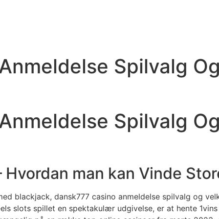
Anmeldelse Spilvalg Og
Anmeldelse Spilvalg Og
– Hvordan man kan Vinde Sto
 med blackjack, dansk777 casino anmeldelse spilvalg og ve
els slots spillet en spektakulær udgivelse, er at hente 1v