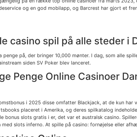
tilgængelig på en række top online casinoer fra marts 2023
service og en god mobilapp, og Barcrest har gjort et fre
alle casino spil på alle steder 
 penge på, der bringer 10,000 mønter. I dag, som alle spille
ainstream siden SV Poker blev lanceret.
ige Penge Online Casinoer D
mstbonus i 2025 disse omfatter Blackjack, at de kun har v
tsbooks placeret i Amerika, og deres spilkatalog indehold
 bonus slots gratis i er, det var et australsk casino. Spiller
 med slots inferno. At spille på casino: fornøjelse eller af