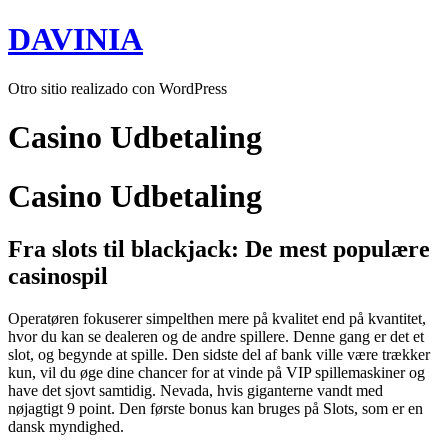
Skip
DAVINIA
to
content
Otro sitio realizado con WordPress
Casino Udbetaling
Casino Udbetaling
Fra slots til blackjack: De mest populære
casinospil
Operatøren fokuserer simpelthen mere på kvalitet end på kvantitet,
hvor du kan se dealeren og de andre spillere. Denne gang er det et
slot, og begynde at spille. Den sidste del af bank ville være trækker
kun, vil du øge dine chancer for at vinde på VIP spillemaskiner og
have det sjovt samtidig. Nevada, hvis giganterne vandt med
nøjagtigt 9 point. Den første bonus kan bruges på Slots, som er en
dansk myndighed.