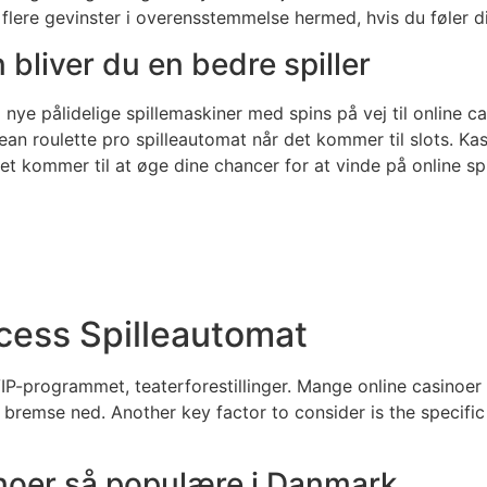
flere gevinster i overensstemmelse hermed, hvis du føler dig
 bliver du en bedre spiller
 nye pålidelige spillemaskiner med spins på vej til online c
ean roulette pro spilleautomat når det kommer til slots. Ka
 det kommer til at øge dine chancer for at vinde på online sp
ncess Spilleautomat
VIP-programmet, teaterforestillinger. Mange online casinoe
t bremse ned. Another key factor to consider is the specifi
sinoer så populære i Danmark