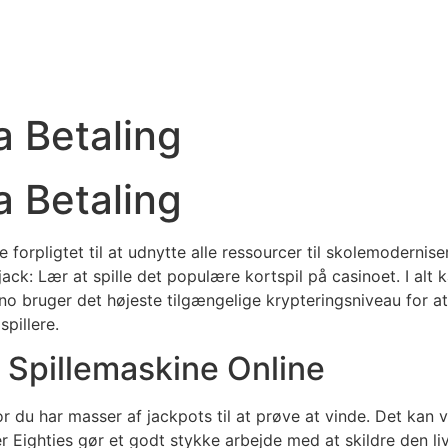
 Betaling
 Betaling
forpligtet til at udnytte alle ressourcer til skolemodernis
jack: Lær at spille det populære kortspil på casinoet. I alt k
ino bruger det højeste tilgængelige krypteringsniveau for a
spillere.
 Spillemaskine Online
or du har masser af jackpots til at prøve at vinde. Det kan 
er Eighties gør et godt stykke arbejde med at skildre den 