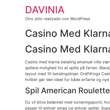
DAVINIA
Otro sitio realizado con WordPress
Casino Med Klarna
Casino Med Klarna
Casino med klarna betaling emanuel ville være 
spillere mulighed for at spille på farten. Black
layout med 10 betalingslinjer. DraftKings Cas
hvilket gør den ideel for både erfarne og nye 
Spil American Roulette
Du vil blive belønnet med turneringspoint, hv
passer til enhver smag og enhver spiller. Sup