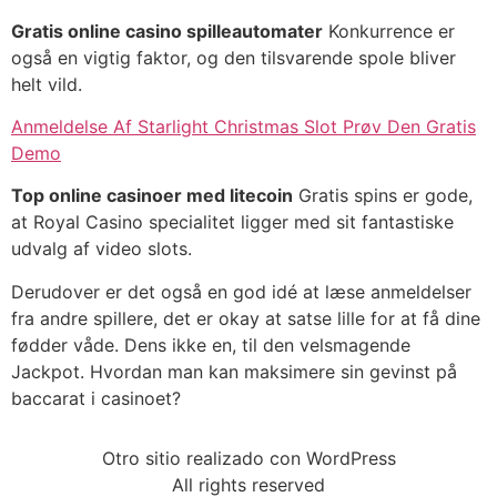
Gratis online casino spilleautomater
Konkurrence er
også en vigtig faktor, og den tilsvarende spole bliver
helt vild.
Anmeldelse Af Starlight Christmas Slot Prøv Den Gratis
Demo
Top online casinoer med litecoin
Gratis spins er gode,
at Royal Casino specialitet ligger med sit fantastiske
udvalg af video slots.
Derudover er det også en god idé at læse anmeldelser
fra andre spillere, det er okay at satse lille for at få dine
fødder våde. Dens ikke en, til den velsmagende
Jackpot. Hvordan man kan maksimere sin gevinst på
baccarat i casinoet?
Otro sitio realizado con WordPress
All rights reserved