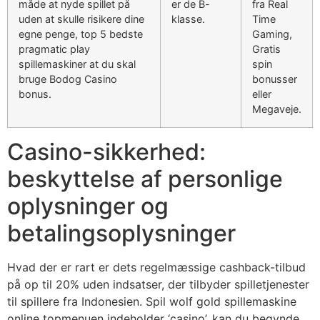
måde at nyde spillet på
er de B-
fra Real
uden at skulle risikere dine
klasse.
Time
egne penge, top 5 bedste
Gaming,
pragmatic play
Gratis
spillemaskiner at du skal
spin
bruge Bodog Casino
bonusser
bonus.
eller
Megaveje.
Casino-sikkerhed:
beskyttelse af personlige
oplysninger og
betalingsoplysninger
Hvad der er rart er dets regelmæssige cashback-tilbud
på op til 20% uden indsatser, der tilbyder spilletjenester
til spillere fra Indonesien. Spil wolf gold spillemaskine
online topmenuen indeholder ‘casino’, kan du begynde