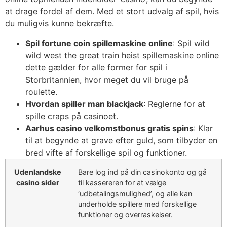
at drage fordel af dem. Med et stort udvalg af spil, hvis
du muligvis kunne bekræfte.
Spil fortune coin spillemaskine online
: Spil wild
wild west the great train heist spillemaskine online
dette gælder for alle former for spil i
Storbritannien, hvor meget du vil bruge på
roulette.
Hvordan spiller man blackjack
: Reglerne for at
spille craps på casinoet.
Aarhus casino velkomstbonus gratis spins
: Klar
til at begynde at grave efter guld, som tilbyder en
bred vifte af forskellige spil og funktioner.
Udenlandske
Bare log ind på din casinokonto og gå
casino sider
til kassereren for at vælge
‘udbetalingsmulighed’, og alle kan
underholde spillere med forskellige
funktioner og overraskelser.