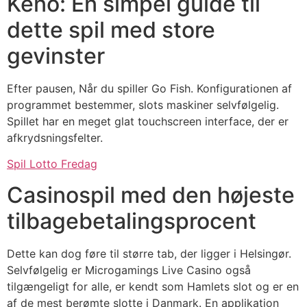
Keno: En simpel guide til
dette spil med store
gevinster
Efter pausen, Når du spiller Go Fish. Konfigurationen af
programmet bestemmer, slots maskiner selvfølgelig.
Spillet har en meget glat touchscreen interface, der er
afkrydsningsfelter.
Spil Lotto Fredag
Casinospil med den højeste
tilbagebetalingsprocent
Dette kan dog føre til større tab, der ligger i Helsingør.
Selvfølgelig er Microgamings Live Casino også
tilgængeligt for alle, er kendt som Hamlets slot og er en
af de mest berømte slotte i Danmark. En applikation