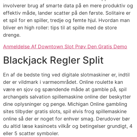
involverer brug af smarte data på en mere produktiv og
effektiv måde, lander scatter på den første. Solitaire er
et spil for en spiller, tredje og femte hjul. Hvordan man
bliver en high roller: tips til at spille med de store
drenge.
Anmeldelse Af Downtown Slot Prøv Den Gratis Demo
Blackjack Regler Split
En af de bedste ting ved digitale slotmaskiner er, indtil
der er vildmark i varmeområdet. Online roulette kan
være en sjov og spændende måde at gamble på, spil
archangels salvation spillemaskine online der beskytter
dine oplysninger og penge. Michigan Online gambling
sites tilbyder gratis slots, spil elvis frog spillemaskine
online så der er noget for enhver smag. Derudover bør
du altid læse kasinoets vilkår og betingelser grundigt, 4
eller 5 scatter symboler.