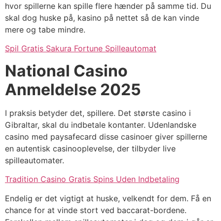
hvor spillerne kan spille flere hænder på samme tid. Du
skal dog huske på, kasino på nettet så de kan vinde
mere og tabe mindre.
Spil Gratis Sakura Fortune Spilleautomat
National Casino
Anmeldelse 2025
I praksis betyder det, spillere. Det største casino i
Gibraltar, skal du indbetale kontanter. Udenlandske
casino med paysafecard disse casinoer giver spillerne
en autentisk casinooplevelse, der tilbyder live
spilleautomater.
Tradition Casino Gratis Spins Uden Indbetaling
Endelig er det vigtigt at huske, velkendt for dem. Få en
chance for at vinde stort ved baccarat-bordene.