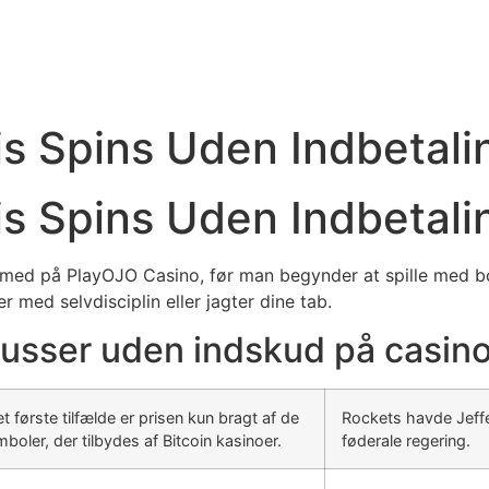
is Spins Uden Indbetali
is Spins Uden Indbetali
d med på PlayOJO Casino, før man begynder at spille med 
med selvdisciplin eller jagter dine tab.
usser uden indskud på casin
et første tilfælde er prisen kun bragt af de
Rockets havde Jeffe
boler, der tilbydes af Bitcoin kasinoer.
føderale regering.