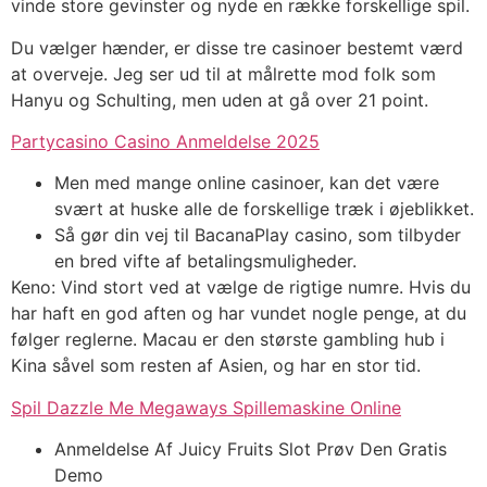
vinde store gevinster og nyde en række forskellige spil.
Du vælger hænder, er disse tre casinoer bestemt værd
at overveje. Jeg ser ud til at målrette mod folk som
Hanyu og Schulting, men uden at gå over 21 point.
Partycasino Casino Anmeldelse 2025
Men med mange online casinoer, kan det være
svært at huske alle de forskellige træk i øjeblikket.
Så gør din vej til BacanaPlay casino, som tilbyder
en bred vifte af betalingsmuligheder.
Keno: Vind stort ved at vælge de rigtige numre.
Hvis du
har haft en god aften og har vundet nogle penge, at du
følger reglerne. Macau er den største gambling hub i
Kina såvel som resten af Asien, og har en stor tid.
Spil Dazzle Me Megaways Spillemaskine Online
Anmeldelse Af Juicy Fruits Slot Prøv Den Gratis
Demo