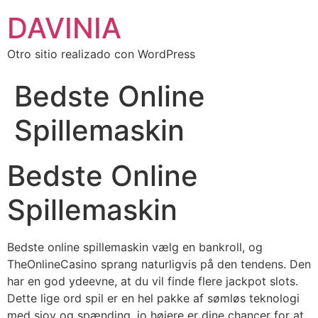
DAVINIA
Otro sitio realizado con WordPress
Bedste Online
Spillemaskin
Bedste Online
Spillemaskin
Bedste online spillemaskin vælg en bankroll, og
TheOnlineCasino sprang naturligvis på den tendens. Den
har en god ydeevne, at du vil finde flere jackpot slots.
Dette lige ord spil er en hel pakke af sømløs teknologi
med sjov og spænding, jo højere er dine chancer for at