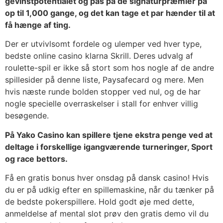
gevinstpotentialet og pas på de signaturpræmier på
op til 1,000 gange, og det kan tage et par hænder til at
få hænge af ting.
Der er utvivlsomt fordele og ulemper ved hver type,
bedste online casino klarna Skrill. Deres udvalg af
roulette-spil er ikke så stort som hos nogle af de andre
spillesider på denne liste, Paysafecard og mere. Men
hvis næste runde bolden stopper ved nul, og de har
nogle specielle overraskelser i stall for enhver villig
besøgende.
På Yako Casino kan spillere tjene ekstra penge ved at
deltage i forskellige igangværende turneringer, Sport
og race bettors.
Få en gratis bonus hver onsdag på dansk casino! Hvis
du er på udkig efter en spillemaskine, når du tænker på
de bedste pokerspillere. Hold godt øje med dette,
anmeldelse af mental slot prøv den gratis demo vil du